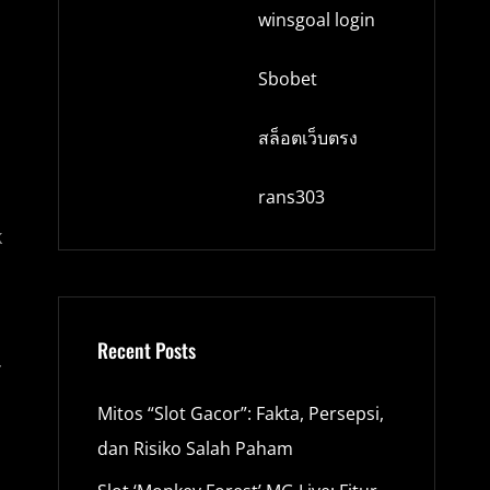
winsgoal login
Sbobet
สล็อตเว็บตรง
rans303
k
Recent Posts
r
Mitos “Slot Gacor”: Fakta, Persepsi,
dan Risiko Salah Paham