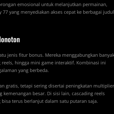
 dorongan emosional untuk melanjutkan permainan,
ay 77 yang menyediakan akses cepat ke berbagai judul
 Monoton
atu jenis fitur bonus. Mereka menggabungkan banya
g reels, hingga mini game interaktif. Kombinasi ini
galaman yang berbeda.
n gratis, tetapi sering disertai peningkatan multiplie
kemenangan besar. Di sisi lain, cascading reels
isa terus berlanjut dalam satu putaran saja.