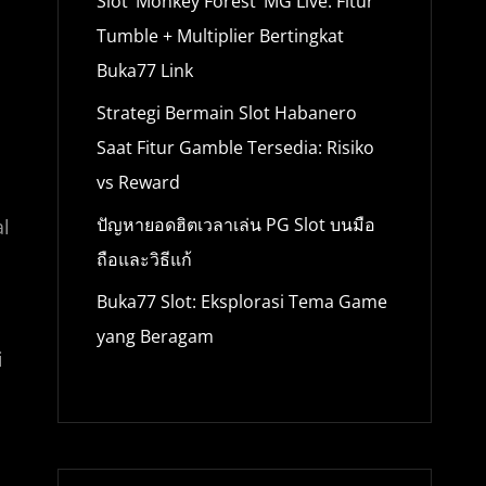
Slot ‘Monkey Forest’ MG Live: Fitur
Tumble + Multiplier Bertingkat
Buka77 Link
Strategi Bermain Slot Habanero
Saat Fitur Gamble Tersedia: Risiko
vs Reward
ปัญหายอดฮิตเวลาเล่น PG Slot บนมือ
l
ถือและวิธีแก้
Buka77 Slot: Eksplorasi Tema Game
yang Beragam
i