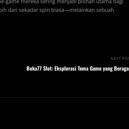
game-game mereka sering menjadi pilihan utama bagi
bih dari sekadar spin biasa—melainkan sebuah
NEXT PO
Buka77 Slot: Eksplorasi Tema Game yang Berag