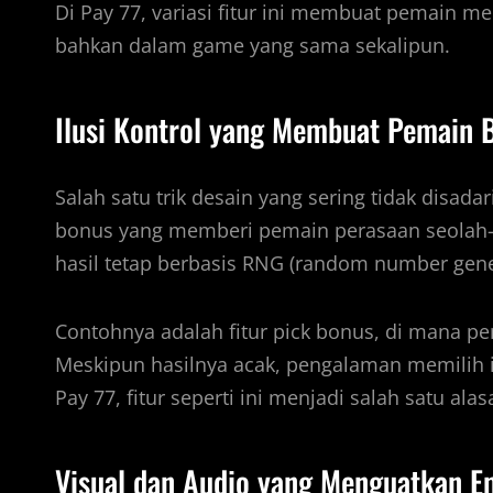
Di Pay 77, variasi fitur ini membuat pemain me
bahkan dalam game yang sama sekalipun.
Ilusi Kontrol yang Membuat Pemain 
Salah satu trik desain yang sering tidak disada
bonus yang memberi pemain perasaan seolah-
hasil tetap berbasis RNG (random number gene
Contohnya adalah fitur pick bonus, di mana p
Meskipun hasilnya acak, pengalaman memilih in
Pay 77, fitur seperti ini menjadi salah satu al
Visual dan Audio yang Menguatkan E