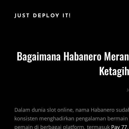
JUST DEPLOY IT!
Bagaimana Habanero Meranc
Ketagih
J
Dalam dunia slot online, nama
Habanero
sudah
konsisten menghadirkan pengalaman bermain y
pemain di berbagai platform, termasuk
Pay 77