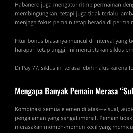
Habanero juga mengatur ritme permainan dengan
membingungkan, tetapi juga tidak terlalu lam
menjaga fokus pemain tetap berada di permai
Fitur bonus biasanya muncul di interval yang ti
harapan tetap tinggi. Ini menciptakan siklus e
Di Pay 77, siklus ini terasa lebih halus karena
Mengapa Banyak Pemain Merasa “Suli
Kombinasi semua elemen di atas—visual, audio
pengalaman yang sangat imersif. Pemain tidak
merasakan momen-momen kecil yang memicu 