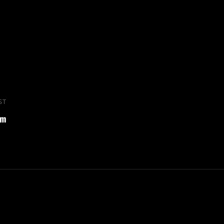
ST
Next
am
Post