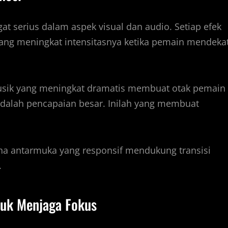
t serius dalam aspek visual dan audio. Setiap efek
ng meningkat intensitasnya ketika pemain mendekat
usik yang meningkat dramatis membuat otak pemain
adalah pencapaian besar. Inilah yang membuat
ena antarmuka yang responsif mendukung transisi
.
tuk Menjaga Fokus