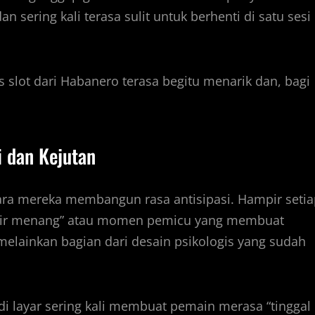
n sering kali terasa sulit untuk berhenti di satu sesi
slot dari Habanero terasa begitu menarik dan, bagi
i dan Kejutan
ara mereka membangun rasa antisipasi. Hampir setia
mpir menang” atau momen pemicu yang membuat
melainkan bagian dari desain psikologis yang sudah
 di layar sering kali membuat pemain merasa “tinggal