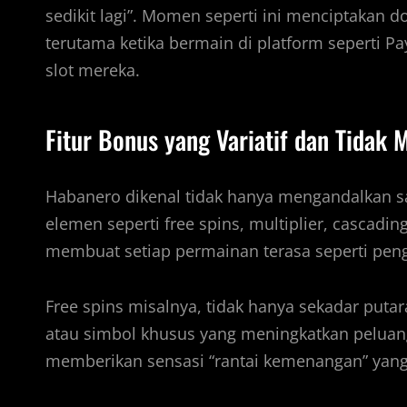
sedikit lagi”. Momen seperti ini menciptakan
terutama ketika bermain di platform seperti P
slot mereka.
Fitur Bonus yang Variatif dan Tidak
Habanero dikenal tidak hanya mengandalkan s
elemen seperti free spins, multiplier, cascadin
membuat setiap permainan terasa seperti pen
Free spins misalnya, tidak hanya sekadar putara
atau simbol khusus yang meningkatkan peluang 
memberikan sensasi “rantai kemenangan” yang b