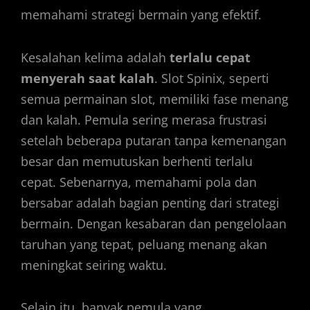
memahami strategi bermain yang efektif.
Kesalahan kelima adalah
terlalu cepat
menyerah saat kalah
. Slot Spinix, seperti
semua permainan slot, memiliki fase menang
dan kalah. Pemula sering merasa frustrasi
setelah beberapa putaran tanpa kemenangan
besar dan memutuskan berhenti terlalu
cepat. Sebenarnya, memahami pola dan
bersabar adalah bagian penting dari strategi
bermain. Dengan kesabaran dan pengelolaan
taruhan yang tepat, peluang menang akan
meningkat seiring waktu.
Selain itu, banyak pemula yang