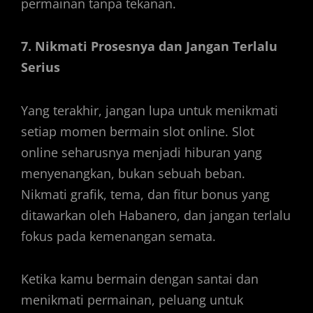
permainan tanpa tekanan.
7. Nikmati Prosesnya dan Jangan Terlalu
Serius
Yang terakhir, jangan lupa untuk menikmati
setiap momen bermain slot online. Slot
online seharusnya menjadi hiburan yang
menyenangkan, bukan sebuah beban.
Nikmati grafik, tema, dan fitur bonus yang
ditawarkan oleh Habanero, dan jangan terlalu
fokus pada kemenangan semata.
Ketika kamu bermain dengan santai dan
menikmati permainan, peluang untuk