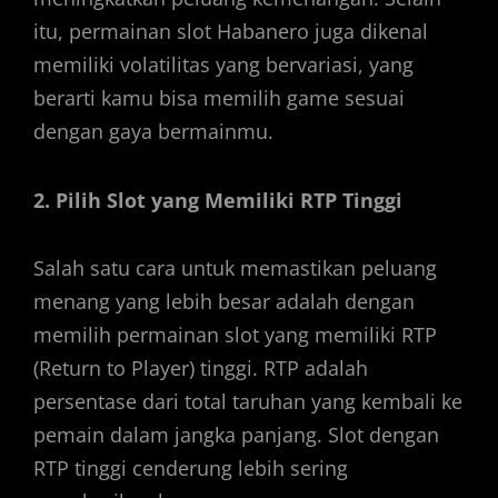
itu, permainan slot Habanero juga dikenal
memiliki volatilitas yang bervariasi, yang
berarti kamu bisa memilih game sesuai
dengan gaya bermainmu.
2. Pilih Slot yang Memiliki RTP Tinggi
Salah satu cara untuk memastikan peluang
menang yang lebih besar adalah dengan
memilih permainan slot yang memiliki RTP
(Return to Player) tinggi. RTP adalah
persentase dari total taruhan yang kembali ke
pemain dalam jangka panjang. Slot dengan
RTP tinggi cenderung lebih sering