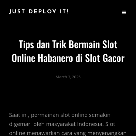
JUST DEPLOY IT!
Tips dan Trik Bermain Slot
Online Habanero di Slot Gacor
March 3, 2025
Saat ini, permainan slot online semakin
digemari oleh masyarakat Indonesia. Slot
online menawarkan cara yang menyenangkan