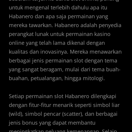
untuk mengenal terlebih dahulu apa itu
Habanero dan apa saja permainan yang
mereka tawarkan. Habanero adalah penyedia
perangkat lunak untuk permainan kasino
online yang telah lama dikenal dengan
kualitas dan inovasinya. Mereka menawarkan
berbagai jenis permainan slot dengan tema
yang sangat beragam, mulai dari tema buah-
buahan, petualangan, hingga mitologi.
Setiap permainan slot Habanero dilengkapi
dengan fitur-fitur menarik seperti simbol liar
(wild), simbol pencar (scatter), dan berbagai
jenis bonus yang dapat membantu
meningkatkan peluang kemenangan. Selain