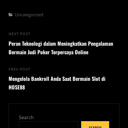
Categories
Uncategorized
Post
NEXT POST
Next
navigation
Peran Teknologi dalam Meningkatkan Pengalaman
Post
Bermain Judi Poker Terpercaya Online
PREV POST
Previous
Mengelola Bankroll Anda Saat Bermain Slot di
Post
HOSE88
Search
SEARCH