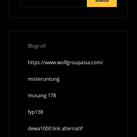
Blogroll
https://www.wolfgroupasia.com/
misteruntung
musang 178
fyp138
dewa1000 link alternatif