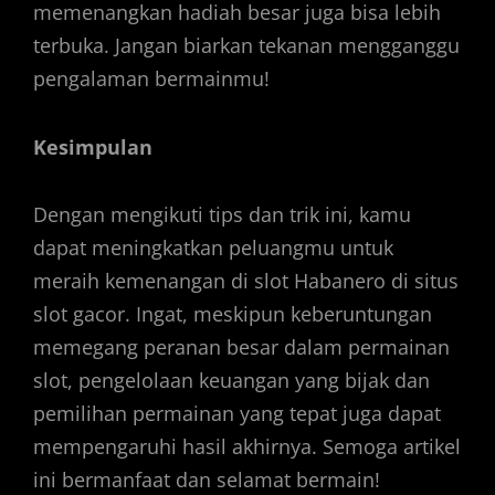
memenangkan hadiah besar juga bisa lebih
terbuka. Jangan biarkan tekanan mengganggu
pengalaman bermainmu!
Kesimpulan
Dengan mengikuti tips dan trik ini, kamu
dapat meningkatkan peluangmu untuk
meraih kemenangan di slot Habanero di situs
slot gacor. Ingat, meskipun keberuntungan
memegang peranan besar dalam permainan
slot, pengelolaan keuangan yang bijak dan
pemilihan permainan yang tepat juga dapat
mempengaruhi hasil akhirnya. Semoga artikel
ini bermanfaat dan selamat bermain!